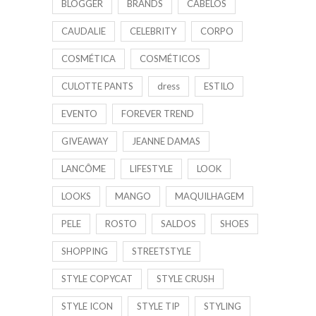
BLOGGER
BRANDS
CABELOS
CAUDALIE
CELEBRITY
CORPO
COSMÉTICA
COSMÉTICOS
CULOTTE PANTS
dress
ESTILO
EVENTO
FOREVER TREND
GIVEAWAY
JEANNE DAMAS
LANCÔME
LIFESTYLE
LOOK
LOOKS
MANGO
MAQUILHAGEM
PELE
ROSTO
SALDOS
SHOES
SHOPPING
STREETSTYLE
STYLE COPYCAT
STYLE CRUSH
STYLE ICON
STYLE TIP
STYLING