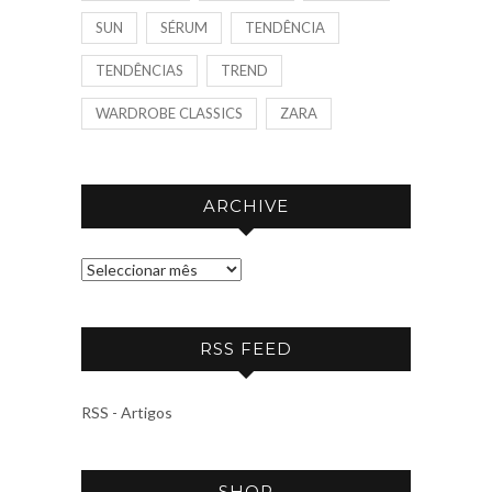
SUN
SÉRUM
TENDÊNCIA
TENDÊNCIAS
TREND
WARDROBE CLASSICS
ZARA
ARCHIVE
A
R
C
RSS FEED
H
I
V
RSS - Artigos
E
SHOP