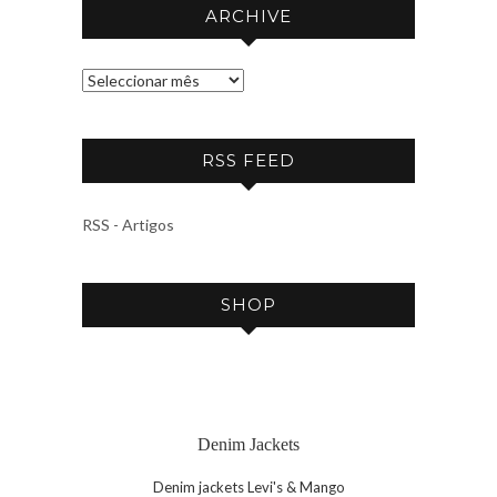
ARCHIVE
A
R
C
RSS FEED
H
I
V
RSS - Artigos
E
SHOP
Denim Jackets
Denim jackets Levi's & Mango