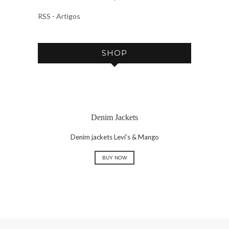
I
V
RSS - Artigos
E
SHOP
Denim Jackets
Denim jackets Levi's & Mango
BUY NOW