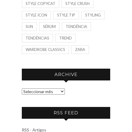
STYLE COPYCAT
STYLE CRUSH
STYLE ICON
STYLE TIP
STYLING
SUN
SÉRUM
TENDÊNCIA
TENDÊNCIAS
TREND
WARDROBE CLASSICS
ZARA
ARCHIVE
A
R
C
RSS FEED
H
I
V
RSS - Artigos