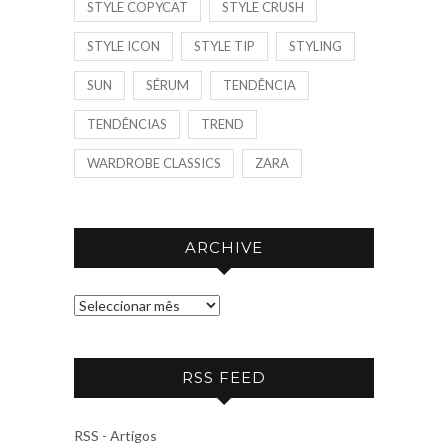
STYLE COPYCAT
STYLE CRUSH
STYLE ICON
STYLE TIP
STYLING
SUN
SÉRUM
TENDÊNCIA
TENDÊNCIAS
TREND
WARDROBE CLASSICS
ZARA
ARCHIVE
A
R
C
RSS FEED
H
I
V
RSS - Artigos