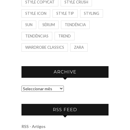
STYLE COPYCAT
STYLE CRUSH
STYLE ICON
STYLE TIP
STYLING
SUN
SÉRUM
TENDÊNCIA
TENDÊNCIAS
TREND
WARDROBE CLASSICS
ZARA
ARCHIVE
A
R
C
RSS FEED
H
I
V
RSS - Artigos