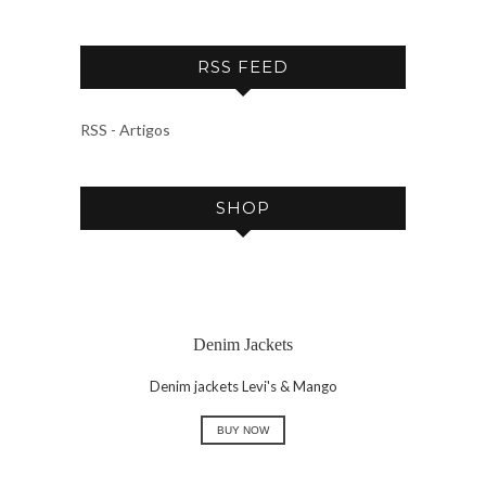
R
C
RSS FEED
H
I
V
RSS - Artigos
E
SHOP
Denim Jackets
Denim jackets Levi's & Mango
BUY NOW