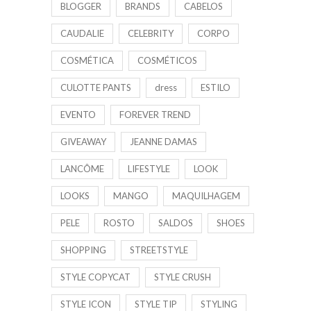
BLOGGER
BRANDS
CABELOS
CAUDALIE
CELEBRITY
CORPO
COSMÉTICA
COSMÉTICOS
CULOTTE PANTS
dress
ESTILO
EVENTO
FOREVER TREND
GIVEAWAY
JEANNE DAMAS
LANCÔME
LIFESTYLE
LOOK
LOOKS
MANGO
MAQUILHAGEM
PELE
ROSTO
SALDOS
SHOES
SHOPPING
STREETSTYLE
STYLE COPYCAT
STYLE CRUSH
STYLE ICON
STYLE TIP
STYLING