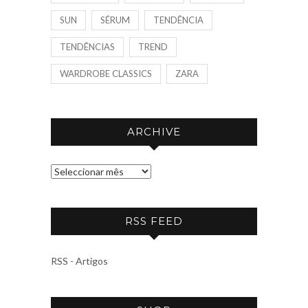
SUN
SÉRUM
TENDÊNCIA
TENDÊNCIAS
TREND
WARDROBE CLASSICS
ZARA
ARCHIVE
A
R
C
RSS FEED
H
I
V
RSS - Artigos
E