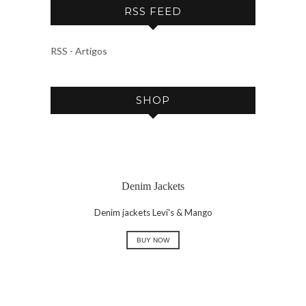
RSS FEED
H
I
V
RSS - Artigos
E
SHOP
Denim Jackets
Denim jackets Levi's & Mango
BUY NOW