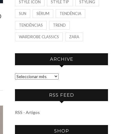
STYLE ICON
STYLE TIP
STYLING
SUN
SÉRUM
TENDÊNCIA
D
TENDÊNCIAS
TREND
WARDROBE CLASSICS
ZARA
ARCHIVE
A
R
C
RSS FEED
H
I
RSS - Artigos
V
E
SHOP