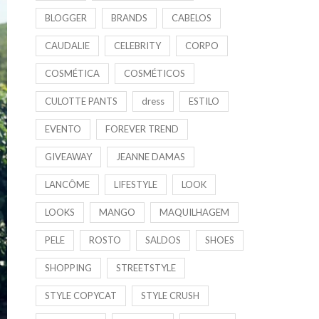
BLOGGER
BRANDS
CABELOS
CAUDALIE
CELEBRITY
CORPO
COSMÉTICA
COSMÉTICOS
CULOTTE PANTS
dress
ESTILO
EVENTO
FOREVER TREND
GIVEAWAY
JEANNE DAMAS
LANCÔME
LIFESTYLE
LOOK
LOOKS
MANGO
MAQUILHAGEM
PELE
ROSTO
SALDOS
SHOES
SHOPPING
STREETSTYLE
STYLE COPYCAT
STYLE CRUSH