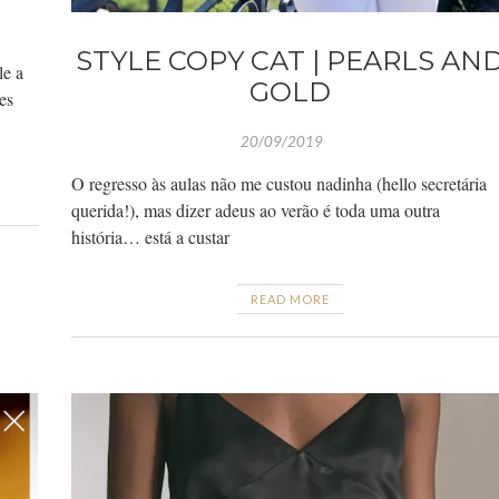
STYLE COPY CAT | PEARLS AN
e a
GOLD
es
20/09/2019
O regresso às aulas não me custou nadinha (hello secretária
querida!), mas dizer adeus ao verão é toda uma outra
história… está a custar
READ MORE