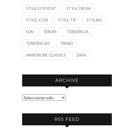
STYLE COPYCAT
STYLE CRUSH
STYLE ICON
STYLE TIP
STYLING
SUN
SÉRUM
TENDÊNCIA
TENDÊNCIAS
TREND
WARDROBE CLASSICS
ZARA
ARCHIVE
A
R
C
RSS FEED
H
I