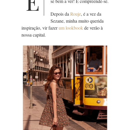
E
se bem a ver! E compreende-se.
Depois da
Rouje
, é a vez da
Sezane, minha muito querida
inspiração, vir fazer
um lookbook
de verão à
nossa capital.