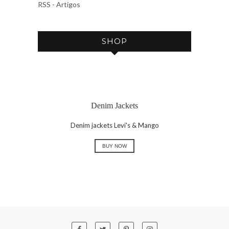
V
RSS - Artigos
E
SHOP
Denim Jackets
Denim jackets Levi's & Mango
BUY NOW