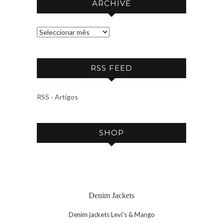
ARCHIVE
A
R
C
RSS FEED
H
I
V
RSS - Artigos
E
SHOP
Denim Jackets
Denim jackets Levi's & Mango