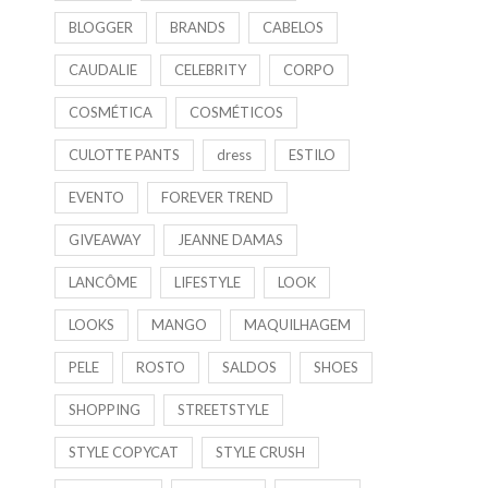
BLOGGER
BRANDS
CABELOS
CAUDALIE
CELEBRITY
CORPO
COSMÉTICA
COSMÉTICOS
CULOTTE PANTS
dress
ESTILO
EVENTO
FOREVER TREND
GIVEAWAY
JEANNE DAMAS
LANCÔME
LIFESTYLE
LOOK
LOOKS
MANGO
MAQUILHAGEM
PELE
ROSTO
SALDOS
SHOES
SHOPPING
STREETSTYLE
STYLE COPYCAT
STYLE CRUSH