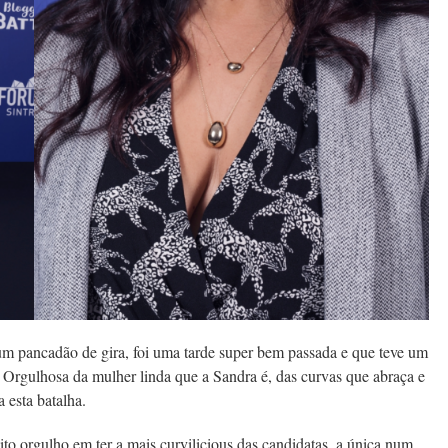
um pancadão de gira, foi uma tarde super bem passada e que teve um
. Orgulhosa da mulher linda que a Sandra é, das curvas que abraça e
 esta batalha.
to orgulho em ter a mais curvilicious das candidatas, a única num