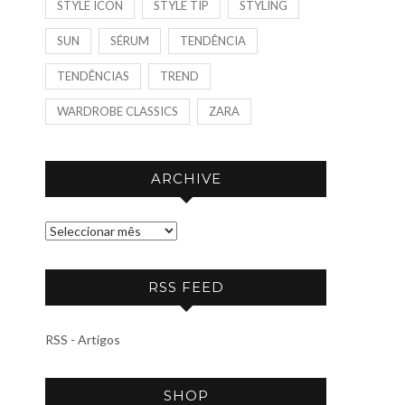
STYLE ICON
STYLE TIP
STYLING
SUN
SÉRUM
TENDÊNCIA
TENDÊNCIAS
TREND
WARDROBE CLASSICS
ZARA
ARCHIVE
A
R
C
RSS FEED
H
I
RSS - Artigos
V
E
SHOP