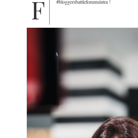
F
#bloggersbattleforumsintra !