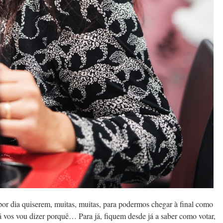
 por dia quiserem, muitas, muitas, para podermos chegar à final como
vos vou dizer porquê… Para já, fiquem desde já a saber como votar,