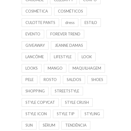
COSMÉTICA
COSMÉTICOS
CULOTTE PANTS
dress
ESTILO
EVENTO
FOREVER TREND
GIVEAWAY
JEANNE DAMAS
LANCÔME
LIFESTYLE
LOOK
LOOKS
MANGO
MAQUILHAGEM
PELE
ROSTO
SALDOS
SHOES
SHOPPING
STREETSTYLE
STYLE COPYCAT
STYLE CRUSH
STYLE ICON
STYLE TIP
STYLING
SUN
SÉRUM
TENDÊNCIA