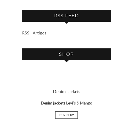
R
C
RSS FEED
H
I
V
RSS - Artigos
E
SHOP
Denim Jackets
Denim jackets Levi's & Mango
BUY NOW