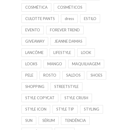
COSMÉTICA
COSMÉTICOS
CULOTTE PANTS
dress
ESTILO
EVENTO
FOREVER TREND
GIVEAWAY
JEANNE DAMAS
LANCÔME
LIFESTYLE
LOOK
LOOKS
MANGO
MAQUILHAGEM
PELE
ROSTO
SALDOS
SHOES
SHOPPING
STREETSTYLE
STYLE COPYCAT
STYLE CRUSH
STYLE ICON
STYLE TIP
STYLING
SUN
SÉRUM
TENDÊNCIA