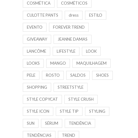
COSMÉTICA
COSMÉTICOS
CULOTTE PANTS
dress
ESTILO
EVENTO
FOREVER TREND
GIVEAWAY
JEANNE DAMAS
LANCÔME
LIFESTYLE
LOOK
LOOKS
MANGO
MAQUILHAGEM
PELE
ROSTO
SALDOS
SHOES
SHOPPING
STREETSTYLE
STYLE COPYCAT
STYLE CRUSH
STYLE ICON
STYLE TIP
STYLING
SUN
SÉRUM
TENDÊNCIA
TENDÊNCIAS
TREND