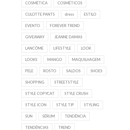
COSMÉTICA
COSMÉTICOS
CULOTTE PANTS
dress
ESTILO
EVENTO
FOREVER TREND
GIVEAWAY
JEANNE DAMAS
LANCÔME
LIFESTYLE
LOOK
LOOKS
MANGO
MAQUILHAGEM
PELE
ROSTO
SALDOS
SHOES
SHOPPING
STREETSTYLE
STYLE COPYCAT
STYLE CRUSH
STYLE ICON
STYLE TIP
STYLING
SUN
SÉRUM
TENDÊNCIA
TENDÊNCIAS
TREND