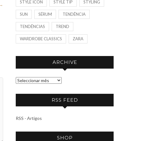
STYLE ICON
STYLE TIP
STYLING
→
SUN
SÉRUM
TENDÊNCIA
TENDÊNCIAS
TREND
WARDROBE CLASSICS
ZARA
ARCHIVE
A
R
C
RSS FEED
H
I
RSS - Artigos
V
E
SHOP