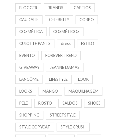
BLOGGER
BRANDS
CABELOS
CAUDALIE
CELEBRITY
CORPO
COSMÉTICA
COSMÉTICOS
CULOTTE PANTS
dress
ESTILO
EVENTO
FOREVER TREND
GIVEAWAY
JEANNE DAMAS
LANCÔME
LIFESTYLE
LOOK
LOOKS
MANGO
MAQUILHAGEM
PELE
ROSTO
SALDOS
SHOES
SHOPPING
STREETSTYLE
STYLE COPYCAT
STYLE CRUSH