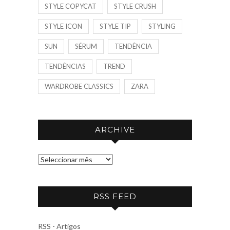
STYLE COPYCAT
STYLE CRUSH
STYLE ICON
STYLE TIP
STYLING
SUN
SÉRUM
TENDÊNCIA
TENDÊNCIAS
TREND
WARDROBE CLASSICS
ZARA
ARCHIVE
A
R
C
RSS FEED
H
I
V
RSS - Artigos