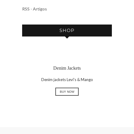
V
RSS - Artigos
E
SHOP
Denim Jackets
Denim jackets Levi's & Mango
BUY NOW