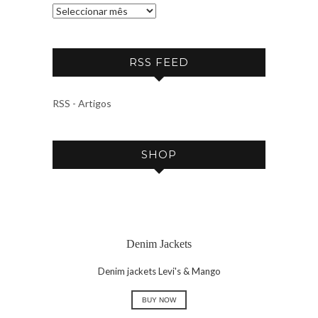
A
R
C
RSS FEED
H
I
V
RSS - Artigos
E
SHOP
Denim Jackets
Denim jackets Levi's & Mango
BUY NOW