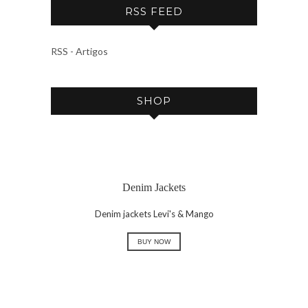
RSS FEED
H
I
V
RSS - Artigos
E
SHOP
Denim Jackets
Denim jackets Levi's & Mango
BUY NOW