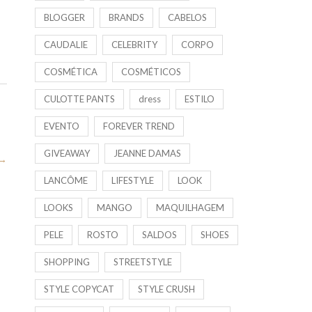
BLOGGER
BRANDS
CABELOS
CAUDALIE
CELEBRITY
CORPO
COSMÉTICA
COSMÉTICOS
CULOTTE PANTS
dress
ESTILO
EVENTO
FOREVER TREND
GIVEAWAY
JEANNE DAMAS
→
LANCÔME
LIFESTYLE
LOOK
LOOKS
MANGO
MAQUILHAGEM
PELE
ROSTO
SALDOS
SHOES
SHOPPING
STREETSTYLE
STYLE COPYCAT
STYLE CRUSH