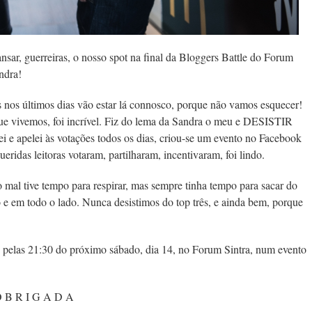
nsar, guerreiras, o nosso spot na final da Bloggers Battle do Forum
ndra!
 nos últimos dias vão estar lá connosco, porque não vamos esquecer!
ue vivemos, foi incrível. Fiz do lema da Sandra o meu e DESISTIR
 e apelei às votações todos os dias, criou-se um evento no Facebook
ueridas leitoras votaram, partilharam, incentivaram, foi lindo.
 mal tive tempo para respirar, mas sempre tinha tempo para sacar do
 e em todo o lado. Nunca desistimos do top três, e ainda bem, porque
, pelas 21:30 do próximo sábado, dia 14, no Forum Sintra, num evento
 B R I G A D A