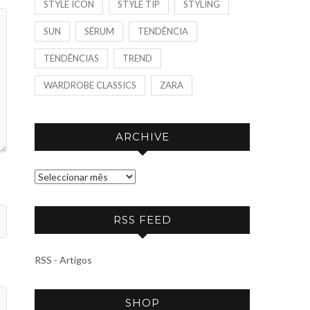
STYLE ICON
STYLE TIP
STYLING
SUN
SÉRUM
TENDÊNCIA
TENDÊNCIAS
TREND
WARDROBE CLASSICS
ZARA
ARCHIVE
A
R
C
RSS FEED
H
I
RSS - Artigos
V
E
SHOP