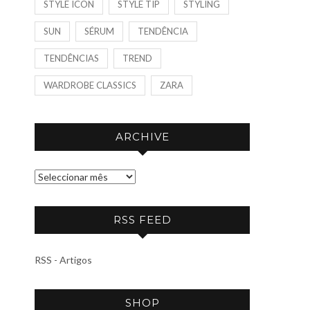
STYLE ICON
STYLE TIP
STYLING
SUN
SÉRUM
TENDÊNCIA
TENDÊNCIAS
TREND
WARDROBE CLASSICS
ZARA
ARCHIVE
A
R
C
RSS FEED
H
I
RSS - Artigos
V
E
SHOP