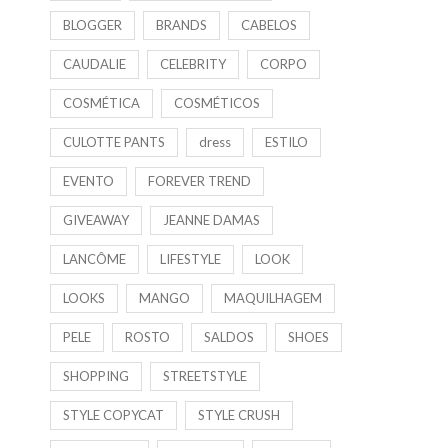
BLOGGER
BRANDS
CABELOS
CAUDALIE
CELEBRITY
CORPO
COSMÉTICA
COSMÉTICOS
CULOTTE PANTS
dress
ESTILO
EVENTO
FOREVER TREND
GIVEAWAY
JEANNE DAMAS
LANCÔME
LIFESTYLE
LOOK
LOOKS
MANGO
MAQUILHAGEM
PELE
ROSTO
SALDOS
SHOES
SHOPPING
STREETSTYLE
STYLE COPYCAT
STYLE CRUSH