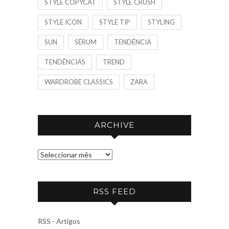
STYLE COPYCAT
STYLE CRUSH
STYLE ICON
STYLE TIP
STYLING
SUN
SÉRUM
TENDÊNCIA
TENDÊNCIAS
TREND
WARDROBE CLASSICS
ZARA
ARCHIVE
A
R
C
RSS FEED
H
I
V
RSS - Artigos