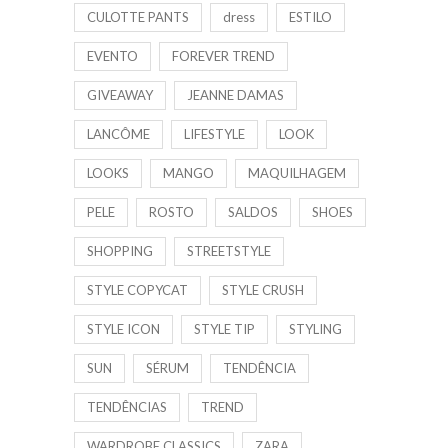
CULOTTE PANTS
dress
ESTILO
EVENTO
FOREVER TREND
GIVEAWAY
JEANNE DAMAS
LANCÔME
LIFESTYLE
LOOK
LOOKS
MANGO
MAQUILHAGEM
PELE
ROSTO
SALDOS
SHOES
SHOPPING
STREETSTYLE
STYLE COPYCAT
STYLE CRUSH
STYLE ICON
STYLE TIP
STYLING
SUN
SÉRUM
TENDÊNCIA
TENDÊNCIAS
TREND
WARDROBE CLASSICS
ZARA