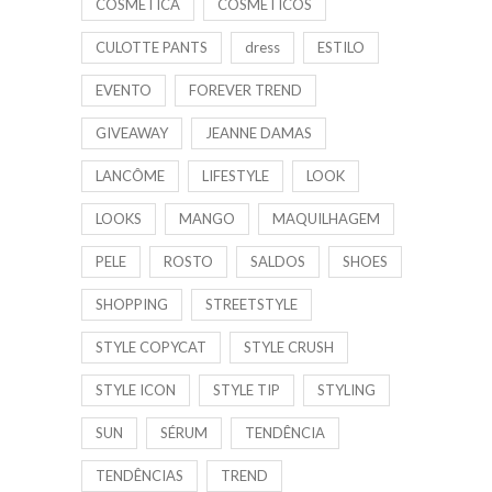
COSMÉTICA
COSMÉTICOS
CULOTTE PANTS
dress
ESTILO
EVENTO
FOREVER TREND
GIVEAWAY
JEANNE DAMAS
LANCÔME
LIFESTYLE
LOOK
LOOKS
MANGO
MAQUILHAGEM
PELE
ROSTO
SALDOS
SHOES
SHOPPING
STREETSTYLE
STYLE COPYCAT
STYLE CRUSH
STYLE ICON
STYLE TIP
STYLING
SUN
SÉRUM
TENDÊNCIA
TENDÊNCIAS
TREND