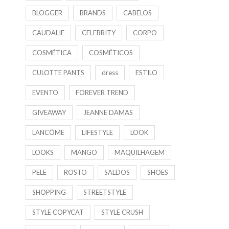
BLOGGER
BRANDS
CABELOS
CAUDALIE
CELEBRITY
CORPO
COSMÉTICA
COSMÉTICOS
CULOTTE PANTS
dress
ESTILO
EVENTO
FOREVER TREND
GIVEAWAY
JEANNE DAMAS
LANCÔME
LIFESTYLE
LOOK
LOOKS
MANGO
MAQUILHAGEM
PELE
ROSTO
SALDOS
SHOES
SHOPPING
STREETSTYLE
STYLE COPYCAT
STYLE CRUSH