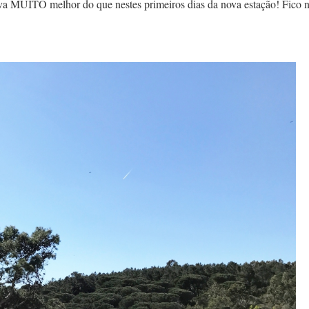
stava MUITO melhor do que nestes primeiros dias da nova estação! Fico 