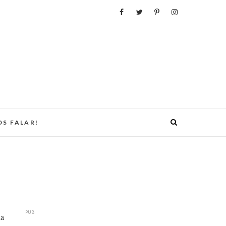
S FALAR!
PUB
na