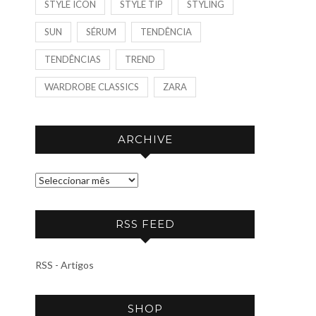
STYLE ICON
STYLE TIP
STYLING
SUN
SÉRUM
TENDÊNCIA
TENDÊNCIAS
TREND
WARDROBE CLASSICS
ZARA
ARCHIVE
A
R
C
RSS FEED
H
I
RSS - Artigos
V
E
SHOP