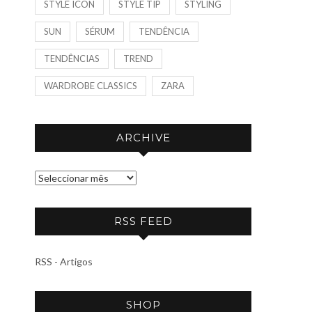
STYLE ICON
STYLE TIP
STYLING
SUN
SÉRUM
TENDÊNCIA
TENDÊNCIAS
TREND
WARDROBE CLASSICS
ZARA
ARCHIVE
A
R
C
RSS FEED
H
I
RSS - Artigos
V
E
SHOP