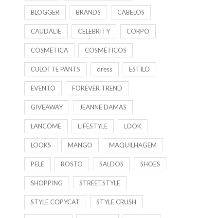
BLOGGER
BRANDS
CABELOS
CAUDALIE
CELEBRITY
CORPO
COSMÉTICA
COSMÉTICOS
CULOTTE PANTS
dress
ESTILO
EVENTO
FOREVER TREND
GIVEAWAY
JEANNE DAMAS
LANCÔME
LIFESTYLE
LOOK
LOOKS
MANGO
MAQUILHAGEM
PELE
ROSTO
SALDOS
SHOES
SHOPPING
STREETSTYLE
STYLE COPYCAT
STYLE CRUSH