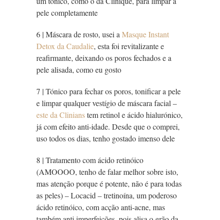
um tónico, como o da Clinique, para limpar a
pele completamente
6 | Máscara de rosto, usei a
Masque Instant
Detox da Caudalie
, esta foi revitalizante e
reafirmante, deixando os poros fechados e a
pele alisada, como eu gosto
7 | Tónico para fechar os poros, tonificar a pele
e limpar qualquer vestígio de máscara facial –
este da Clinians
tem retinol e ácido hialurónico,
já com efeito anti-idade. Desde que o comprei,
uso todos os dias, tenho gostado imenso dele
8 | Tratamento com ácido retinóico
(AMOOOO, tenho de falar melhor sobre isto,
mas atenção porque é potente, não é para todas
as peles) – Locacid – tretinoína, um poderoso
ácido retinóico, com acção anti-acne, mas
também anti imperfeições, pois alisa o grão da