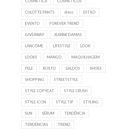
COSMÉTICA
COSMÉTICOS
CULOTTE PANTS
dress
ESTILO
EVENTO
FOREVER TREND
GIVEAWAY
JEANNE DAMAS
LANCÔME
LIFESTYLE
LOOK
LOOKS
MANGO
MAQUILHAGEM
PELE
ROSTO
SALDOS
SHOES
SHOPPING
STREETSTYLE
STYLE COPYCAT
STYLE CRUSH
STYLE ICON
STYLE TIP
STYLING
SUN
SÉRUM
TENDÊNCIA
TENDÊNCIAS
TREND