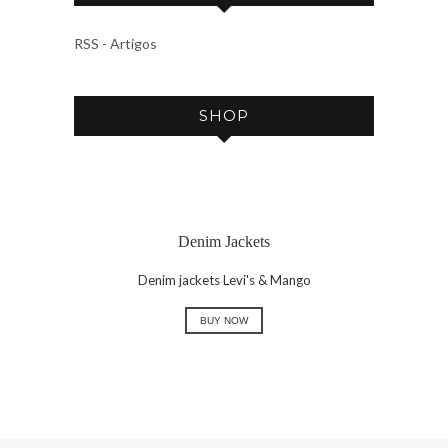
I
V
RSS - Artigos
E
SHOP
Denim Jackets
Denim jackets Levi's & Mango
BUY NOW