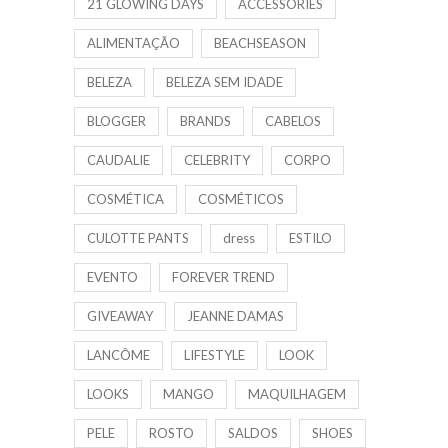
21 GLOWING DAYS
ACCESSORIES
ALIMENTAÇÃO
BEACHSEASON
BELEZA
BELEZA SEM IDADE
BLOGGER
BRANDS
CABELOS
CAUDALIE
CELEBRITY
CORPO
COSMÉTICA
COSMÉTICOS
CULOTTE PANTS
dress
ESTILO
EVENTO
FOREVER TREND
GIVEAWAY
JEANNE DAMAS
LANCÔME
LIFESTYLE
LOOK
LOOKS
MANGO
MAQUILHAGEM
PELE
ROSTO
SALDOS
SHOES