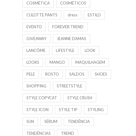
COSMÉTICA
COSMÉTICOS
CULOTTE PANTS
dress
ESTILO
EVENTO
FOREVER TREND
GIVEAWAY
JEANNE DAMAS
LANCÔME
LIFESTYLE
LOOK
LOOKS
MANGO
MAQUILHAGEM
PELE
ROSTO
SALDOS
SHOES
SHOPPING
STREETSTYLE
STYLE COPYCAT
STYLE CRUSH
STYLE ICON
STYLE TIP
STYLING
SUN
SÉRUM
TENDÊNCIA
TENDÊNCIAS
TREND