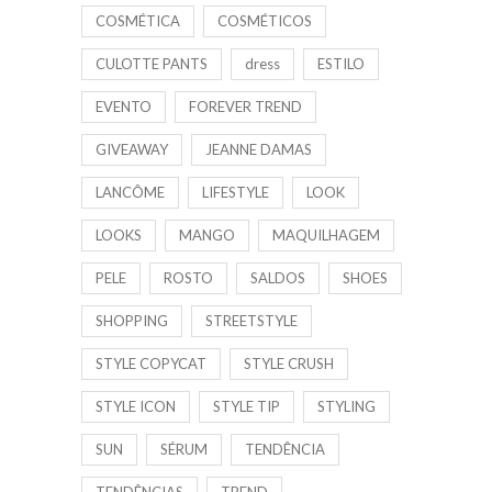
COSMÉTICA
COSMÉTICOS
CULOTTE PANTS
dress
ESTILO
EVENTO
FOREVER TREND
GIVEAWAY
JEANNE DAMAS
LANCÔME
LIFESTYLE
LOOK
LOOKS
MANGO
MAQUILHAGEM
PELE
ROSTO
SALDOS
SHOES
SHOPPING
STREETSTYLE
STYLE COPYCAT
STYLE CRUSH
STYLE ICON
STYLE TIP
STYLING
SUN
SÉRUM
TENDÊNCIA
TENDÊNCIAS
TREND