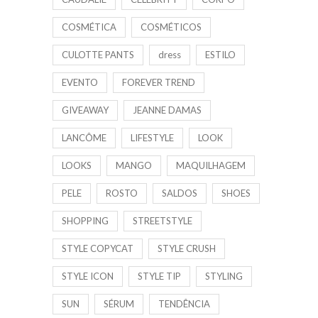
COSMÉTICA
COSMÉTICOS
CULOTTE PANTS
dress
ESTILO
EVENTO
FOREVER TREND
GIVEAWAY
JEANNE DAMAS
LANCÔME
LIFESTYLE
LOOK
LOOKS
MANGO
MAQUILHAGEM
PELE
ROSTO
SALDOS
SHOES
SHOPPING
STREETSTYLE
STYLE COPYCAT
STYLE CRUSH
STYLE ICON
STYLE TIP
STYLING
SUN
SÉRUM
TENDÊNCIA