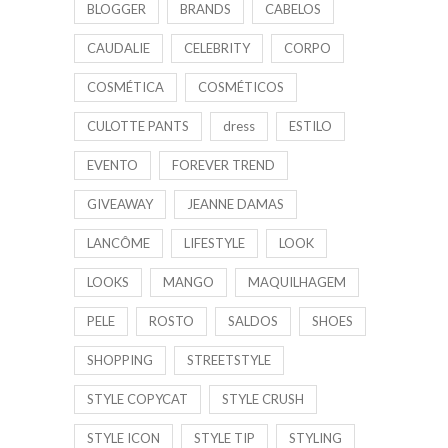
BLOGGER
BRANDS
CABELOS
CAUDALIE
CELEBRITY
CORPO
COSMÉTICA
COSMÉTICOS
CULOTTE PANTS
dress
ESTILO
EVENTO
FOREVER TREND
GIVEAWAY
JEANNE DAMAS
LANCÔME
LIFESTYLE
LOOK
LOOKS
MANGO
MAQUILHAGEM
PELE
ROSTO
SALDOS
SHOES
SHOPPING
STREETSTYLE
STYLE COPYCAT
STYLE CRUSH
STYLE ICON
STYLE TIP
STYLING