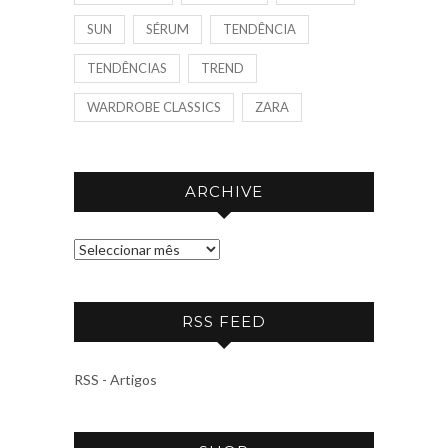
SUN
SÉRUM
TENDÊNCIA
TENDÊNCIAS
TREND
WARDROBE CLASSICS
ZARA
ARCHIVE
A
R
C
RSS FEED
H
I
V
RSS - Artigos
E