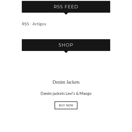
C
RSS FEED
H
I
V
RSS - Artigos
E
SHOP
Denim Jackets
Denim jackets Levi's & Mango
BUY NOW