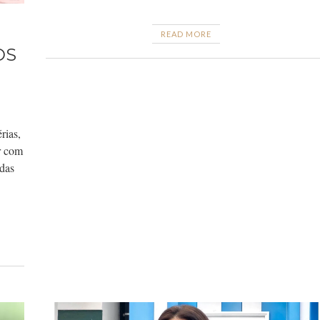
READ MORE
OS
rias,
r com
adas