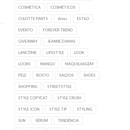
COSMÉTICA
COSMÉTICOS
CULOTTE PANTS
dress
ESTILO
EVENTO
FOREVER TREND
GIVEAWAY
JEANNE DAMAS
LANCÔME
LIFESTYLE
LOOK
LOOKS
MANGO
MAQUILHAGEM
PELE
ROSTO
SALDOS
SHOES
SHOPPING
STREETSTYLE
STYLE COPYCAT
STYLE CRUSH
STYLE ICON
STYLE TIP
STYLING
SUN
SÉRUM
TENDÊNCIA