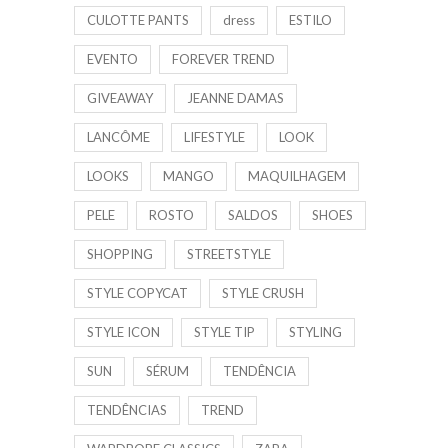
CULOTTE PANTS
dress
ESTILO
EVENTO
FOREVER TREND
GIVEAWAY
JEANNE DAMAS
LANCÔME
LIFESTYLE
LOOK
LOOKS
MANGO
MAQUILHAGEM
PELE
ROSTO
SALDOS
SHOES
SHOPPING
STREETSTYLE
STYLE COPYCAT
STYLE CRUSH
STYLE ICON
STYLE TIP
STYLING
SUN
SÉRUM
TENDÊNCIA
TENDÊNCIAS
TREND