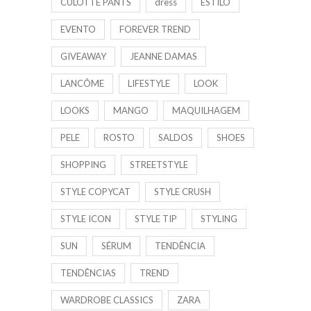
CULOTTE PANTS
dress
ESTILO
EVENTO
FOREVER TREND
GIVEAWAY
JEANNE DAMAS
LANCÔME
LIFESTYLE
LOOK
LOOKS
MANGO
MAQUILHAGEM
PELE
ROSTO
SALDOS
SHOES
SHOPPING
STREETSTYLE
STYLE COPYCAT
STYLE CRUSH
STYLE ICON
STYLE TIP
STYLING
SUN
SÉRUM
TENDÊNCIA
TENDÊNCIAS
TREND
WARDROBE CLASSICS
ZARA