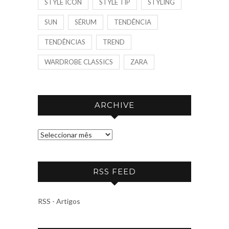
STYLE ICON
STYLE TIP
STYLING
SUN
SÉRUM
TENDÊNCIA
TENDÊNCIAS
TREND
WARDROBE CLASSICS
ZARA
ARCHIVE
A
R
C
RSS FEED
H
I
V
RSS - Artigos
E