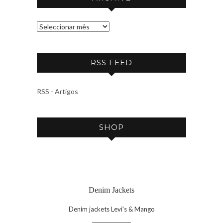
A
R
C
RSS FEED
H
I
V
RSS - Artigos
E
SHOP
Denim Jackets
Denim jackets Levi's & Mango