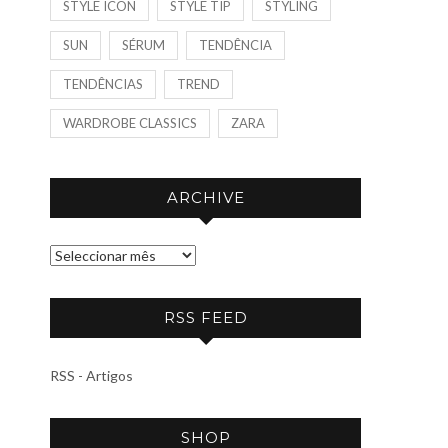
STYLE ICON
STYLE TIP
STYLING
SUN
SÉRUM
TENDÊNCIA
TENDÊNCIAS
TREND
WARDROBE CLASSICS
ZARA
ARCHIVE
A
R
C
RSS FEED
H
I
RSS - Artigos
V
E
SHOP