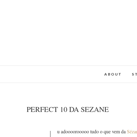
ABOUT
S
PERFECT 10 DA SEZANE
u adoooorooooo tudo o que vem da
Séza