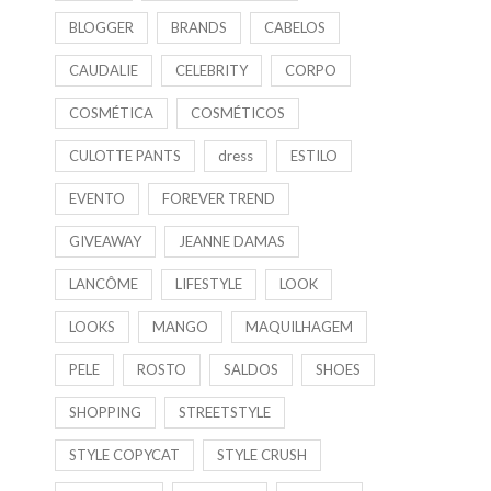
BLOGGER
BRANDS
CABELOS
CAUDALIE
CELEBRITY
CORPO
COSMÉTICA
COSMÉTICOS
CULOTTE PANTS
dress
ESTILO
EVENTO
FOREVER TREND
GIVEAWAY
JEANNE DAMAS
LANCÔME
LIFESTYLE
LOOK
LOOKS
MANGO
MAQUILHAGEM
PELE
ROSTO
SALDOS
SHOES
SHOPPING
STREETSTYLE
STYLE COPYCAT
STYLE CRUSH