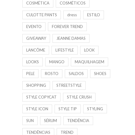
COSMÉTICA
COSMÉTICOS
CULOTTE PANTS
dress
ESTILO
EVENTO
FOREVER TREND
GIVEAWAY
JEANNE DAMAS
LANCÔME
LIFESTYLE
LOOK
LOOKS
MANGO
MAQUILHAGEM
PELE
ROSTO
SALDOS
SHOES
SHOPPING
STREETSTYLE
STYLE COPYCAT
STYLE CRUSH
STYLE ICON
STYLE TIP
STYLING
SUN
SÉRUM
TENDÊNCIA
TENDÊNCIAS
TREND