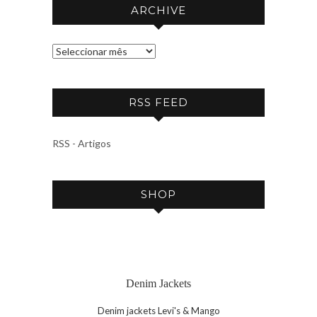
ARCHIVE
A
R
C
RSS FEED
H
I
V
RSS - Artigos
E
SHOP
Denim Jackets
Denim jackets Levi's & Mango