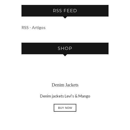
C
RSS FEED
H
I
V
RSS - Artigos
E
SHOP
Denim Jackets
Denim jackets Levi's & Mango
BUY NOW