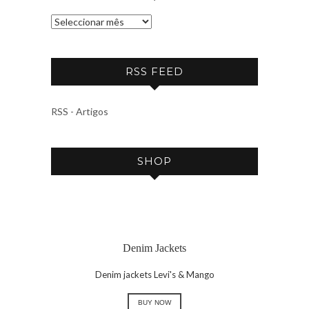
A
R
C
RSS FEED
H
I
V
RSS - Artigos
E
SHOP
Denim Jackets
Denim jackets Levi's & Mango
BUY NOW