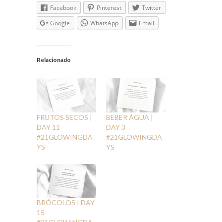
Facebook
Pinterest
Twitter
Google
WhatsApp
Email
Relacionado
FRUTOS SECOS |
BEBER ÁGUA |
DAY 11
DAY 3
#21GLOWINGDA
#21GLOWINGDA
YS
YS
BRÓCOLOS | DAY
15