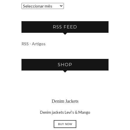
A
R
C
RSS FEED
H
I
V
RSS - Artigos
E
SHOP
Denim Jackets
Denim jackets Levi's & Mango
BUY NOW