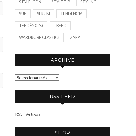
STYLE ICON
STYLE TIP
STYLING
SUN
SÉRUM
TENDÊNCIA
TENDÊNCIAS
TREND
WARDROBE CLASSICS
ZARA
ARCHIVE
A
R
C
RSS FEED
H
I
RSS - Artigos
V
E
SHOP