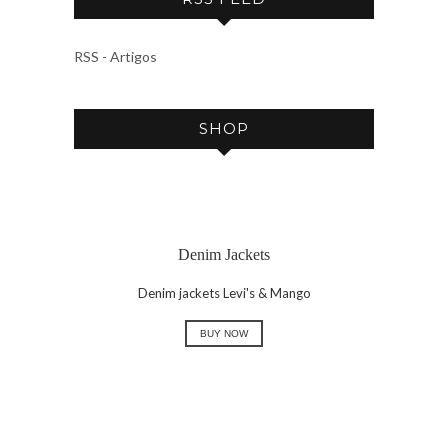
H
I
V
RSS - Artigos
E
SHOP
Denim Jackets
Denim jackets Levi's & Mango
BUY NOW